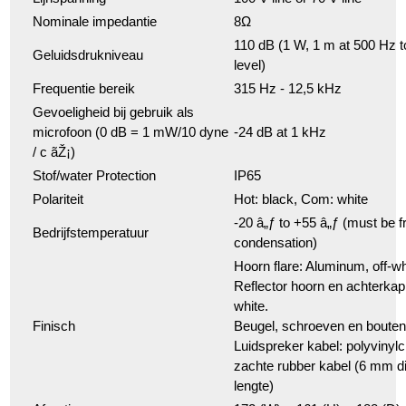
Nominale impedantie
8Ω
110 dB (1 W, 1 m at 500 Hz 
Geluidsdrukniveau
level)
Frequentie bereik
315 Hz - 12,5 kHz
Gevoeligheid bij gebruik als
microfoon (0 dB = 1 mW/10 dyne
-24 dB at 1 kHz
/ c ãŽ¡)
Stof/water Protection
IP65
Polariteit
Hot: black, Com: white
-20 â„ƒ to +55 â„ƒ (must be 
Bedrijfstemperatuur
condensation)
Hoorn flare: Aluminum, off-wh
Reflector hoorn en achterkap
white.
Finisch
Beugel, schroeven en boute
Luidspreker kabel: polyvinylc
zachte rubber kabel (6 mm 
lengte)