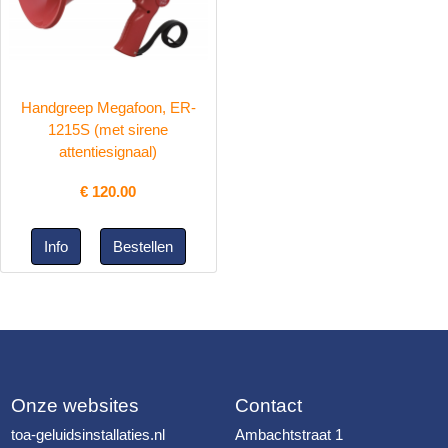
Handgreep Megafoon, ER-
1215S (met sirene
attentiesignaal)
€
120.00
Onze websites
Contact
toa-geluidsinstallaties.nl
Ambachtstraat 1