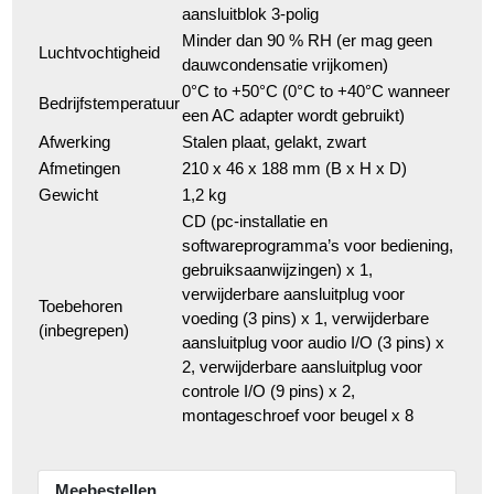
aansluitblok 3-polig
Minder dan 90 % RH (er mag geen
Luchtvochtigheid
dauwcondensatie vrijkomen)
0°C to +50°C (0°C to +40°C wanneer
Bedrijfstemperatuur
een AC adapter wordt gebruikt)
Afwerking
Stalen plaat, gelakt, zwart
Afmetingen
210 x 46 x 188 mm (B x H x D)
Gewicht
1,2 kg
CD (pc-installatie en
softwareprogramma’s voor bediening,
gebruiksaanwijzingen) x 1,
verwijderbare aansluitplug voor
Toebehoren
voeding (3 pins) x 1, verwijderbare
(inbegrepen)
aansluitplug voor audio I/O (3 pins) x
2, verwijderbare aansluitplug voor
controle I/O (9 pins) x 2,
montageschroef voor beugel x 8
Meebestellen