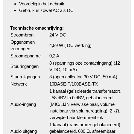
Voordelig in het gebruik
Gebruik in zowel AC als DC
Technische omschrijving:
Stroombron
24 V DC
Opgenomen
4,89 W ( DC werking)
vermogen
Stroomopname
0,2 A
8 (spanningsloze contactingang) (12
Stuuringangen
V DC, 10 mA)
Stuuruitgangen
8 (open collector, 30 V DC, 50 mA)
Netwerk
10BASE-T/100BASE-TX
1 kanaal (geïsoleerde transformator),
–58 dBV to 0 dBV, gebalanceerd
Audio-ingang
(MIC/LIJN verwisselbaar, volume
instelbaar via volumeregeling), 2 kΩ,
verwijderbaar klemmenblok
1 kanaal (transformer gebalanceerd),
Audio uitgang
gebalanceerd, 600 Ω, afneembaar