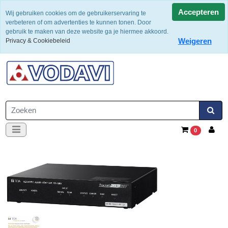
Levering 2 werkdagen
Accepteren
Wij gebruiken cookies om de gebruikerservaring te
verbeteren of om advertenties te kunnen tonen. Door
gebruik te maken van deze website ga je hiermee akkoord.
Weigeren
Privacy & Cookiebeleid
0182-351065
0